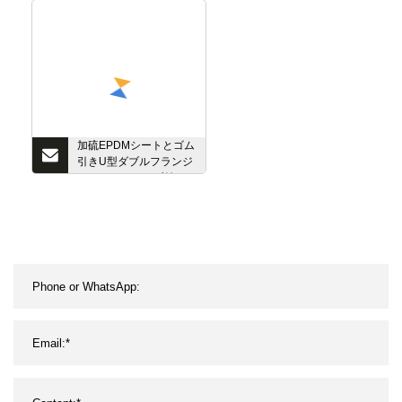
ス鋼フランジ Y ストレ
ーナー青銅ミニバルブ
加硫EPDMシートとゴム
引きU型ダブルフランジ
バタフライバルブ付