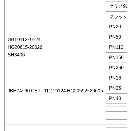
クラス900
クラッシ5
PN20
PN50
GBT9112~9124
HG20615-20626
PN110
SH3406
PN150
PN260
PN16
PN25
JBH74~90 GBTT9112-9124 HG20592~20605
PN40