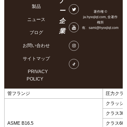
ナ
製品
ー
著作権 ©
ja.hyxxjlqt.com, 全著作
ニュース
企
権所
有.
sami@hyxxjlqt.com
業
ブログ
お問い合わせ
サイトマップ
PRIVACY
POLICY
管フランジ
圧力クラ
クラッシ5
クラス300
ASME B16.5
クラス600