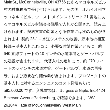
MainSt., McConnelsville, OH 43756 にあるマコネルズビル
村の村事務所で受け付けられます。その後、オハイオ州マ
ッコネルズビル、ウエスト メインストリート 21 番地にあ
るマコネルズビル村議会会議場で入札が公開され、読み上
げられます。契約文書の対象となる作業には次のものが含
まれます: 契約 23-1 – 水道システムの改善、貯水池の相互
接続 – 基本入札これには、必要な付随作業とともに、約
640 直線フィートの 10 インチの水道本管とゲートバルブ
の建設が含まれます。 代替入札の追加には、約 270 フィ
ートの 6 インチの水道本管、ゲートバルブ、水道の再接
続、および必要な付随作業が含まれます。プロジェクトの
基本入札に対するエンジニアのコスト見積もりは
$95,000.00 です。入札書類は、Burgess & Niple, Inc.4424
Emerson AvenueParkersburg,で確認できます。 WV
26104Village of McConnelsville9 West Main