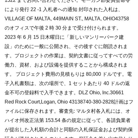
1322 までお問い合わせください。モーガン郡委員会命令
により発行 22 -1 入札者への通知 封印された入札は、
VILLAGE OF MALTA, 449MAIN ST., MALTA, OHIO43758
のオフィスで午後 2 時 30 分まで受け付けられます。
2023 年 6 月 15 日木曜日に「新しいマンリーパーク建
設」のために一般に公開され、その後すぐに朗読されま
す。プロジェクトの作業は、契約文書に従ってすべての労
働力、資材、および設備を提供することから構成されま
す。 プロジェクト費用の見積もりは 80,000 ドルです。電
子入札書類は、次の場所で、1 セットあたり 40 ドルの返
金不可の登録料で入手できます。DLZ Ohio, Inc.30661
Red Rock Court,Logan, Ohio 43138740-380-2828計画はフ
ァイルに保存されます。審査先: マルタ村各入札には、オ
ハイオ州改正法第 153.54 条の規定に従って、各請負業者
が提出した入札額の合計と同額の入札保証金および契約保