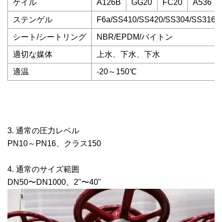
ケイル
A126B
GG20
FC20
A536
ステンゲル
F6a/SS410/SS420/SS304/SS316
シート/シートリング
NBR/EPDM/バイトン
適切な媒体
上水、下水、下水
適温
-20～150℃
3. 通常の圧力レベル
PN10～PN16、クラス150
4. 通常のサイズ範囲
DN50〜DN1000、2"〜40"