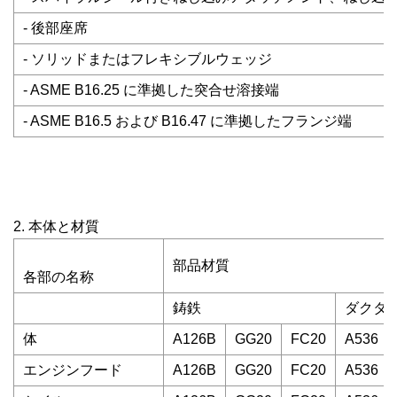
- 後部座席
- ソリッドまたはフレキシブルウェッジ
- ASME B16.25 に準拠した突合せ溶接端
- ASME B16.5 および B16.47 に準拠したフランジ端
2. 本体と材質
部品材質
各部の名称
鋳鉄
ダクタ
体
A126B
GG20
FC20
A536
エンジンフード
A126B
GG20
FC20
A536