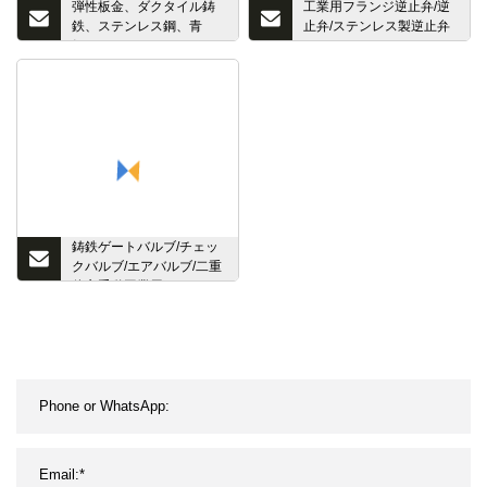
弾性板金、ダクタイル鋳
工業用フランジ逆止弁/逆
鉄、ステンレス鋼、青
止弁/ステンレス製逆止弁
銅、ウエハハトメ、ハト
JIS10K
メ付、ダブルフランジ、
工業用バタフライゲート
バルブ、スイングボー
ル、チェックバルブ、Yス
トレーナ、水
鋳鉄ゲートバルブ/チェッ
クバルブ/エアバルブ/二重
偏心手動工業用フランジ
バタフライバルブ