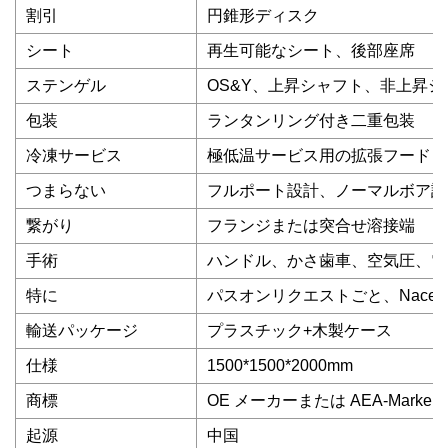
割引
円錐形ディスク
シート
再生可能なシート、後部座席
ステンゲル
OS&Y、上昇シャフト、非上昇シ
包装
ランタンリング付き二重包装
冷凍サービス
極低温サービス用の拡張フード
つまらない
フルポート設計、ノーマルボア設
繋がり
フランジまたは突合せ溶接端
手術
ハンドル、かさ歯車、空気圧、電
特に
パスオンリクエストごと、Nace Mr
輸送パッケージ
プラスチック+木製ケース
仕様
1500*1500*2000mm
商標
OE メーカーまたは AEA-Marke
起源
中国