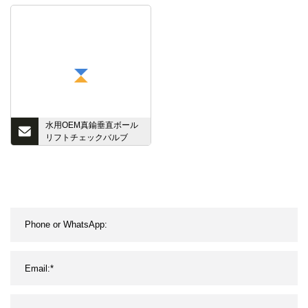
ック/ダイヤフラム/切替シ
ート/サンプリングバルブ
水用OEM真鍮垂直ボール
リフトチェックバルブ