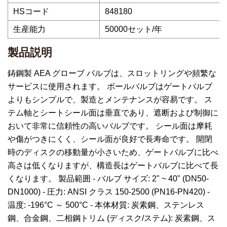
HSコード
848180
生産能力
50000セット/年
製品説明
鋳鋼製 AEA グローブ バルブは、スロットリングや頻繁な
サービスに使用されます。 ボールバルブはゲートバルブ
よりもシンプルで、製造とメンテナンスが容易です。 ス
テム軸とシートシール面は垂直であり、遮断および制御に
おいて非常に信頼性の高いバルブです。 シール面は摩耗
や傷がつきにくく、シール面が良好で長寿命です。 開閉
時のディスクの移動量が小さいため、ゲートバルブに比べ
高さは低くなりますが、構造長はゲートバルブに比べて長
くなります。 製品範囲 - バルブ サイズ: 2" ~ 40" (DN50-
DN1000) - 圧力: ANSI クラス 150-2500 (PN16-PN420) -
温度: -196°C ～ 500°C - 本体材質: 炭素鋼、ステンレス
鋼、合金鋼、二相鋼トリム (ディスク/ステム): 炭素鋼、ス