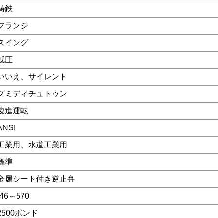
鋳鉄
フランジ
スイング
低圧
いいえ、サイレント
グミディチュトゥン
後進運転
ANSI
工業用、水道工業用
標準
金属シート付き逆止弁
-46～570
2500ポンド