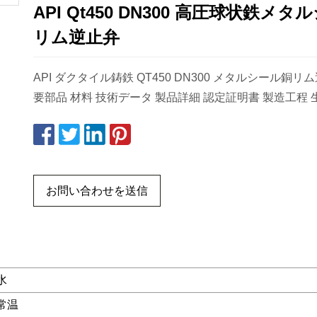
API Qt450 DN300 高圧球状鉄メ
リム逆止弁
API ダクタイル鋳鉄 QT450 DN300 メタルシール銅リ
要部品 材料 技術データ 製品詳細 認定証明書 製造工程 
お問い合わせを送信
水
常温