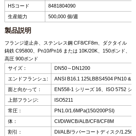
HSコード
8481804090
生産能力
500,000 個/週
製品説明
フランジ逆止弁、ステンレス鋼 CF8/CF8m、ダクタイル
鋳鉄 C95800、Pn10/Pn16 または 10K/20K、150ポンド、
高圧 900ポンド
サイズ：
DN50～DN1200
エンドフランシュ:
ANSI B16.1 125LBBS4504 PN10 &
面と向かって：
EN558-1 シリーズ 16、ISO 5752 シリ
上部フランジ:
ISO5211
常圧：
PN1.0/1.6MPa(150/200PSI)
体：
CI/DI/WCB/ALB/CF8/CF8M
割引：
DI/ALB/ラバーコートディスク/1.2501