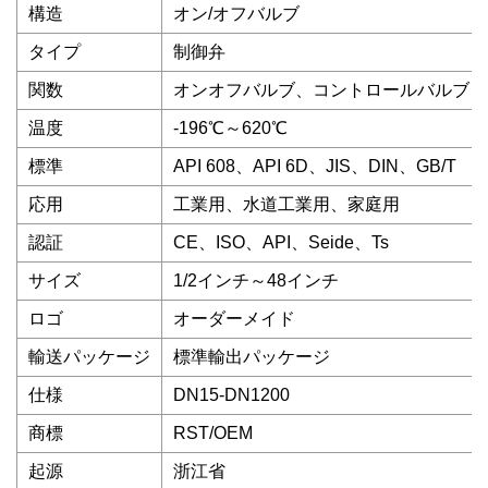
構造
オン/オフバルブ
タイプ
制御弁
関数
オンオフバルブ、コントロールバルブ
温度
-196℃～620℃
標準
API 608、API 6D、JIS、DIN、GB/T
応用
工業用、水道工業用、家庭用
認証
CE、ISO、API、Seide、Ts
サイズ
1/2インチ～48インチ
ロゴ
オーダーメイド
輸送パッケージ
標準輸出パッケージ
仕様
DN15-DN1200
商標
RST/OEM
起源
浙江省