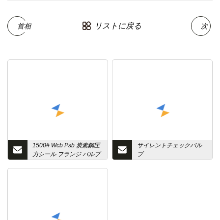
リストに戻る
首相
次
1500# Wcb Psb 炭素鋼圧
サイレントチェックバル
力シール フランジ バルブ
ブ