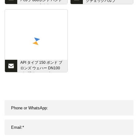
バルブ 800ポンド ハンド
クチェックバルブ
ルホイール安全弁
API タイプ 150 ポンド ブ
ロンズ ウェハー DN100
ギア駆動、トリプル オフ
セット バタフライ バルブ
付き