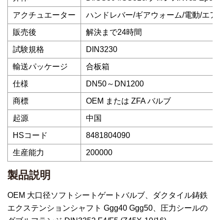
アクチュエーター
ハンドレバー/ギアウォーム/電動/エア
販売後
解決まで24時間
試験規格
DIN3230
輸送パッケージ
合板箱
仕様
DN50～DN1200
商標
OEM または ZFA バルブ
起源
中国
HSコード
8481804090
生産能力
200000
製品説明
OEM 大口径ソフトシートゲートバルブ、ダクタイル鋳鉄
エクステンションシャフト Ggg40 Ggg50、圧力シールの