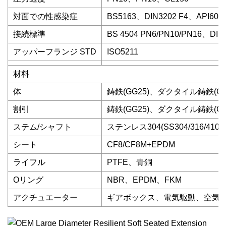
対面での性感染症
BS5163、DIN3202 F4、API609
接続標準
BS 4504 PN6/PN10/PN16、DIN
アッパーフランジ STD
ISO5211
材料
体
鋳鉄(GG25)、ダクタイル鋳鉄(GGG
割引
鋳鉄(GG25)、ダクタイル鋳鉄(GGG
ステム/シャフト
ステンレス304(SS304/316/410/4
シート
CF8/CF8M+EPDM
ライフル
PTFE、青銅
Oリング
NBR、EPDM、FKM
アクチュエーター
ギアボックス、電気駆動、空気