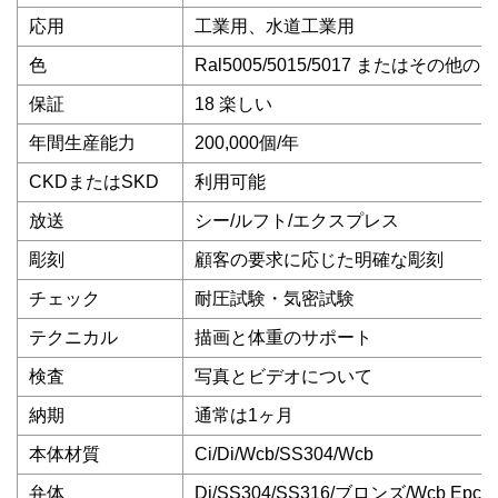
応用
工業用、水道工業用
色
Ral5005/5015/5017 またはその他
保証
18 楽しい
年間生産能力
200,000個/年
CKDまたはSKD
利用可能
放送
シー/ルフト/エクスプレス
彫刻
顧客の要求に応じた明確な彫刻
チェック
耐圧試験・気密試験
テクニカル
描画と体重のサポート
検査
写真とビデオについて
納期
通常は1ヶ月
本体材質
Ci/Di/Wcb/SS304/Wcb
弁体
Di/SS304/SS316/ブロンズ/Wcb Ep