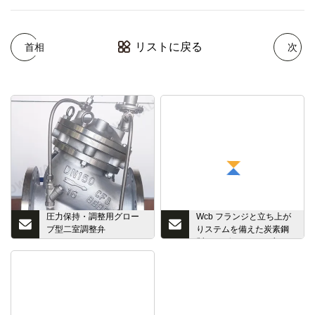
リストに戻る
首相
次
圧力保持・調整用グロー
Wcb フランジと立ち上が
ブ型二室調整弁
りステムを備えた炭素鋼
（Yx741X）
製 API ゲート バルブ