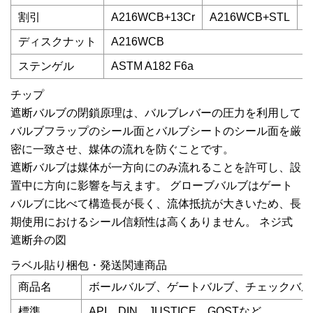
割引
A216WCB+13Cr
A216WCB+STL
A
ディスクナット
A216WCB
ステンゲル
ASTM A182 F6a
チップ
遮断バルブの閉鎖原理は、バルブレバーの圧力を利用して
バルブフラップのシール面とバルブシートのシール面を厳
密に一致させ、媒体の流れを防ぐことです。
遮断バルブは媒体が一方向にのみ流れることを許可し、設
置中に方向に影響を与えます。 グローブバルブはゲート
バルブに比べて構造長が長く、流体抵抗が大きいため、長
期使用におけるシール信頼性は高くありません。 ネジ式
遮断弁の図
ラベル貼り梱包・発送関連商品
商品名
ボールバルブ、ゲートバルブ、チェックバル
標準
API、DIN、JUSTICE、GOSTなど