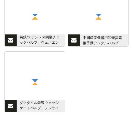
鋳鉄/ステンレス鋼製チェ
中国産業機器用卸売炭素
ックバルブ、ウェハエン
鋼手動アングルバルブ
ドフランジ/タング/スイベ
ル/スロット付き、防水お
よび防火用
ダクタイル鉄製ウェッジ
ゲートバルブ、ノンライ
ジング/アウターライジン
グシャフトおよびゴム製
シールディスク付き
BS5163 DIN3202 F4 F5