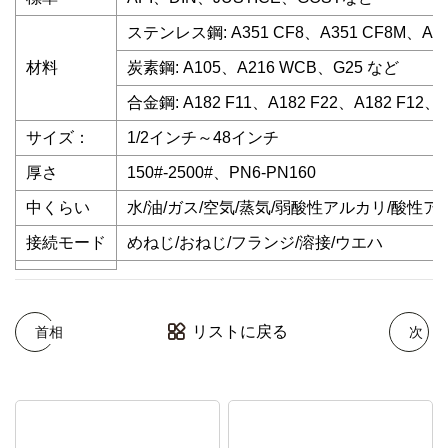
ステンレス鋼: A351 CF8、A351 CF8M、A18
材料
炭素鋼: A105、A216 WCB、G25 など
合金鋼: A182 F11、A182 F22、A182 F12、A
サイズ：
1/2インチ～48インチ
厚さ
150#-2500#、PN6-PN160
中くらい
水/油/ガス/空気/蒸気/弱酸性アルカリ/酸性
接続モード
めねじ/おねじ/フランジ/溶接/ウエハ
リストに戻る
首相
次