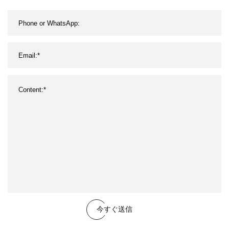
Awwac509 ハンドホイー
ル/ベベルギア駆動
今すぐ送信