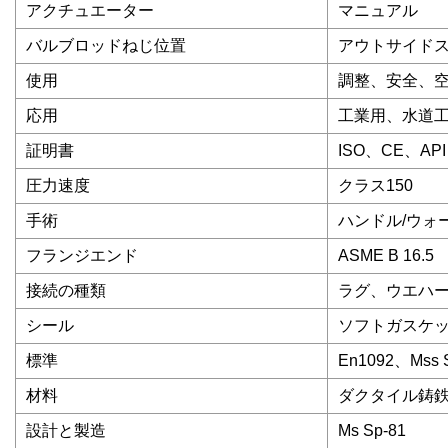
アクチュエーター
マニュアル
バルブロッドねじ位置
アウトサイド
使用
調整、安全、
応用
工業用、水道
証明書
ISO、CE、API
圧力速度
クラス150
手術
ハンドル/ウォ
フランジエンド
ASME B 16.5
接続の種類
ラグ、ウエハ
シール
ソフトガスケ
標準
En1092、Mss 
材料
ダクタイル鋳
設計と製造
Ms Sp-81