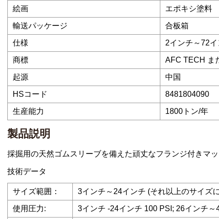
絵画
エポキシ塗料
輸送パッケージ
合板箱
仕様
2インチ～72
商標
AFC TECH ま
起源
中国
HSコード
8481804090
生産能力
1800トン/年
製品説明
採掘用の天然ゴムスリーブを備えた頑丈なフランジ付きマッ
技術データ
サイズ範囲：
3インチ～24インチ (それ以上のサイ
使用圧力:
3インチ -24インチ 100 PSI; 26インチ～