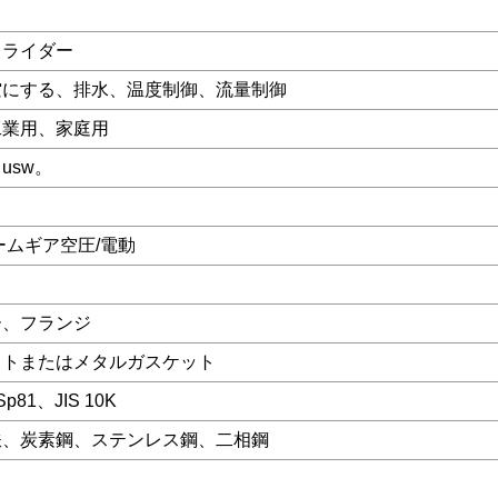
スライダー
空にする、排水、温度制御、流量制御
工業用、家庭用
 usw。
ームギア空圧/電動
ー、フランジ
ットまたはメタルガスケット
Sp81、JIS 10K
鉄、炭素鋼、ステンレス鋼、二相鋼