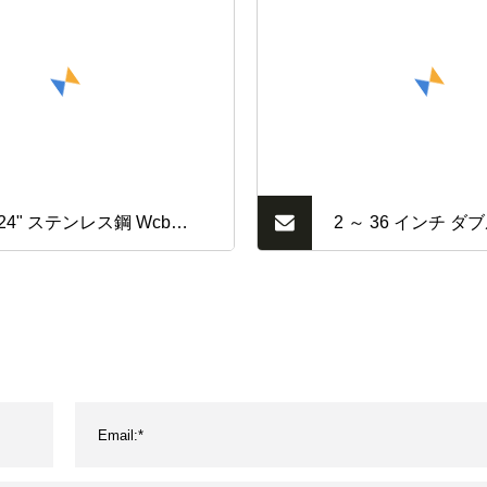
"-24" ステンレス鋼 Wcb
2 ～ 36 インチ ダ
314 SS316 鋳鋼ナイフ スラ
ジ ノンライジング 
ダー
ト バルブ BS 5150/ 
F4 F5/ Awwa C
ル鋳鉄、ステンレス鋼